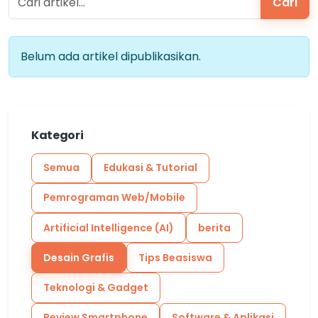
Cari
Belum ada artikel dipublikasikan.
Kategori
Semua
Edukasi & Tutorial
Pemrograman Web/Mobile
Artificial Intelligence (AI)
berita
Desain Grafis
Tips Beasiswa
Teknologi & Gadget
Review Smartphone
Software & Aplikasi